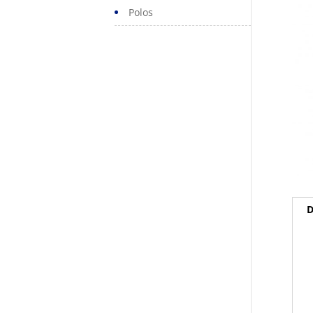
Polos
D