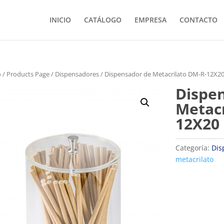
INICIO
CATÁLOGO
EMPRESA
CONTACTO
o
/
Products Page
/
Dispensadores
/ Dispensador de Metacrilato DM-R-12X2
Dispe
Metacr
12X20
Categoría:
Dis
metacrilato