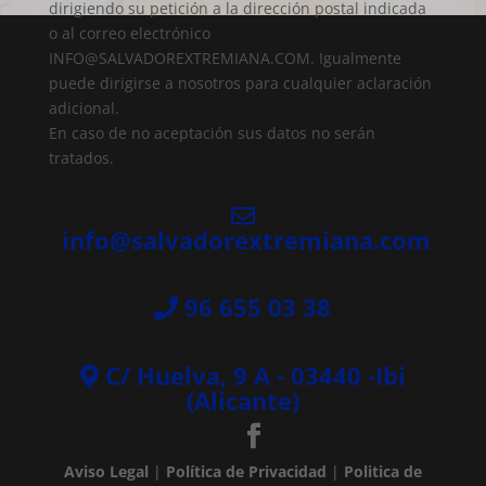
dirigiendo su petición a la dirección postal indicada
o al correo electrónico
INFO@SALVADOREXTREMIANA.COM. Igualmente
puede dirigirse a nosotros para cualquier aclaración
adicional.
En caso de no aceptación sus datos no serán
tratados.
info@salvadorextremiana.com
96 655 03 38
C/ Huelva, 9 A - 03440 -Ibi
(Alicante)
Aviso Legal
|
Política de Privacidad
|
Politica de