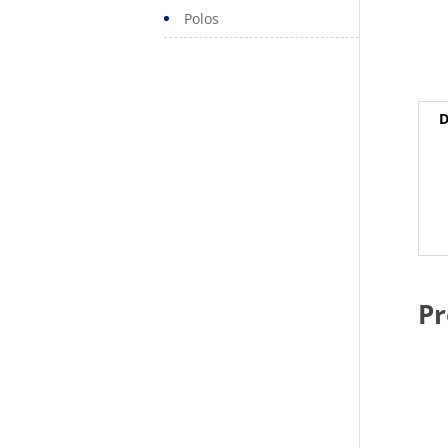
Polos
D
Pr