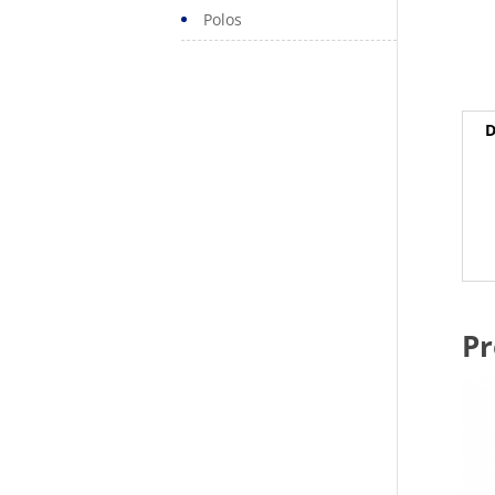
Polos
D
Pr