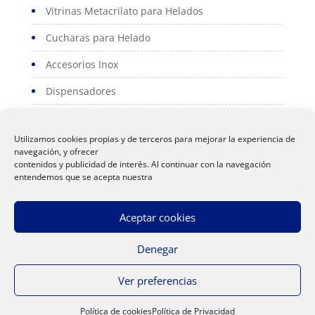
Vitrinas Metacrilato para Helados
Cucharas para Helado
Accesorios Inox
Dispensadores
Portacartas
Utilizamos cookies propias y de terceros para mejorar la experiencia de
Serviconos
navegación, y ofrecer
contenidos y publicidad de interés. Al continuar con la navegación
Servilleteros
entendemos que se acepta nuestra
Polos
Aceptar cookies
Denegar
Ver preferencias
Aviso Legal
|
Política de Privacidad
|
Politica de
Cookies
| Web creada por Sipe Informática
Política de cookies
Política de Privacidad