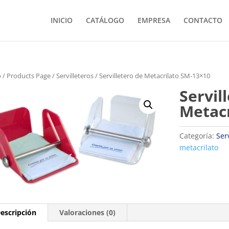
INICIO
CATÁLOGO
EMPRESA
CONTACTO
o
/
Products Page
/
Servilleteros
/ Servilletero de Metacrilato SM-13×10
Servil
Metacr
Categoría:
Ser
metacrilato
escripción
Valoraciones (0)