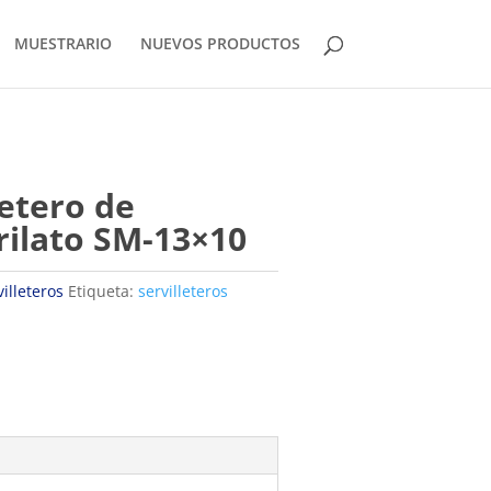
MUESTRARIO
NUEVOS PRODUCTOS
letero de
ilato SM-13×10
villeteros
Etiqueta:
servilleteros