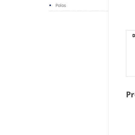
Polos
D
Pr