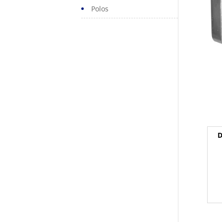
Polos
D