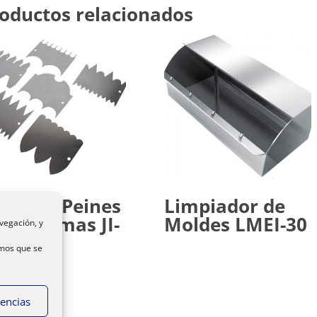
oductos relacionados
ego de Peines
Limpiador de
ra Cremas JI-
Moldes LMEI-30
vegación, y
C
emos que se
rencias