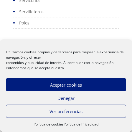
Serviconos
Servilleteros
Polos
Utilizamos cookies propias y de terceros para mejorar la experiencia de
navegación, y ofrecer
contenidos y publicidad de interés. Al continuar con la navegación
Aviso Legal
|
Política de Privacidad
|
Politica de
entendemos que se acepta nuestra
Cookies
| Web creada por Sipe Informática
Aceptar cookies
Denegar
Ver preferencias
Política de cookies
Política de Privacidad